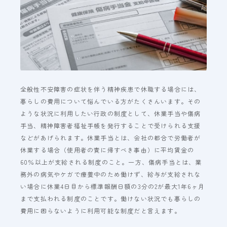
全般性不安障害の症状を伴う精神疾患で休職する場合には、
暮らしの費用について悩んでいる方がたくさんいます。その
ような状況に利用したい行政の制度として、休業手当や傷病
手当、精神障害者福祉手帳を発行することで受けられる支援
などがあげられます。休業手当とは、会社の都合で労働者が
休業する場合（使用者の責に帰すべき事由）に平均賃金の
60％以上が支給される制度のこと。一方、傷病手当とは、業
務外の病気やケガで療養中のため働けず、給与が支給されな
い場合に休業4日目から標準報酬日額の3分の2が最大1年6ヶ月
まで支払われる制度のことです。働けない状況でも暮らしの
費用に困らないように利用可能な制度だと言えます。