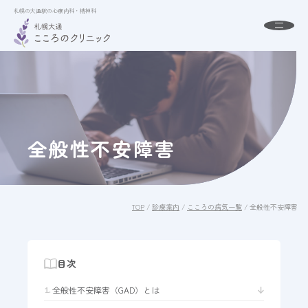
札幌の大通駅の心療内科・精神科
札幌の大通駅の心療内科・精神科
About
札幌大通こころのクリニックとは
初めての方へ
全般性不安障害
Menu
診療案内
Doctor
ドクター紹介
Access
アクセス
TOP
/
診療案内
/
こころの病気一覧
/
全般性不安障害
FAQ
よくある質問
News
お知らせ
目次
全般性不安障害（GAD）とは
24時間受付中