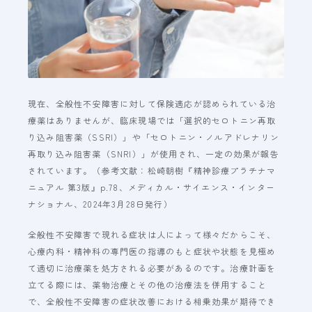
現在、全般性不安障害に対して保険適応が認められている治
療薬はありませんが、臨床現場では「選択的セロトニン再取
り込み阻害薬（SSRI）」や「セロトニン・ノルアドレナリン
再取り込み阻害薬（SNRI）」が使用され、一定の効果が報告
されています。（参考文献：松崎朝樹『精神診療プラチナマ
ニュアル 第3版』p.78、メディカル・サイエンス・インター
ナショナル、2024年3月28日発行）
全般性不安障害で現れる症状は人によって様々だからこそ、
心療内科・精神科の専門医の指導のもと症状や状態を見極め
て適切に治療薬を処方される必要があるのです。治療計画を
立てる際には、薬物治療とその他の治療法を併用すること
で、全般性不安障害の症状改善における相乗効果が期待でき