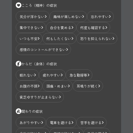
こころ（精神）の症状
気分が浮かない
趣味が楽しめない
忘れやすい
集中できない
自分を責める
何度も確認する
いつも不安
何もしたくない
怒りを抑えられない
感情のコントールができない
からだ（身体）の症状
眠れない
疲れやすい
急な動揺等
お腹の不調
頭痛・めまい
耳鳴りが続く
貧乏ゆすりが止まらない
関わりの症状
あがりやすい
電車を避ける
苦手を避ける