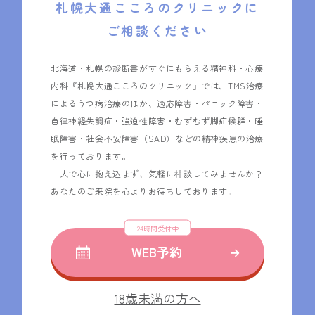
札幌大通こころの
クリニックに
ご相談ください
北海道・札幌の診断書がすぐにもらえる精神科・心療
内科『札幌大通こころのクリニック』では、TMS治療
によるうつ病治療のほか、適応障害・パニック障害・
自律神経失調症・強迫性障害・むずむず脚症候群・睡
眠障害・社会不安障害（SAD）などの精神疾患の治療
を行っております。
一人で心に抱え込まず、気軽に相談してみませんか？
あなたのご来院を心よりお待ちしております。
24時間受付中
WEB予約
18歳未満の方へ