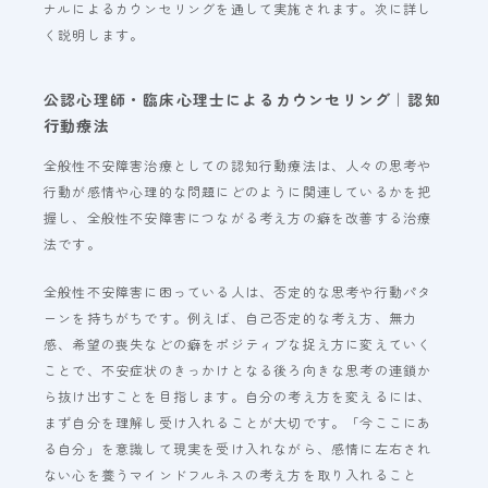
ナルによるカウンセリングを通して実施されます。次に詳し
く説明します。
公認心理師・臨床心理士によるカウンセリング｜認知
行動療法
全般性不安障害治療としての認知行動療法は、人々の思考や
行動が感情や心理的な問題にどのように関連しているかを把
握し、全般性不安障害につながる考え方の癖を改善する治療
法です。
全般性不安障害に困っている人は、否定的な思考や行動パタ
ーンを持ちがちです。例えば、自己否定的な考え方、無力
感、希望の喪失などの癖をポジティブな捉え方に変えていく
ことで、不安症状のきっかけとなる後ろ向きな思考の連鎖か
ら抜け出すことを目指します。自分の考え方を変えるには、
まず自分を理解し受け入れることが大切です。「今ここにあ
る自分」を意識して現実を受け入れながら、感情に左右され
ない心を養うマインドフルネスの考え方を取り入れること