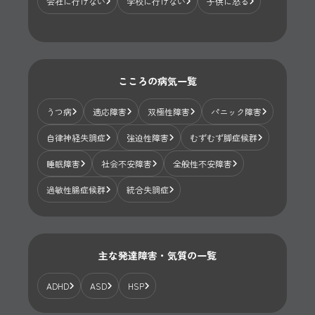
会社に行けない
学校に行けない
子供に怒る
こころの病気一覧
うつ病
適応障害
双極性障害
パニック障害
自律神経失調症
強迫性障害
むずむず脚症候群
睡眠障害
社会不安障害
全般性不安障害
過敏性腸症候群
統合失調症
主な発達障害・気質の一覧
ADHD
ASD
HSP