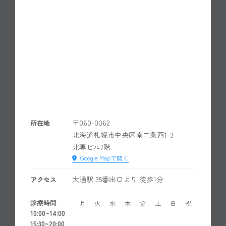
〒060-0062
所在地
北海道札幌市中央区南二条西1-3
北専ビル7階
Google Mapで開く
大通駅 35番出口より 徒歩1分
アクセス
診療時間
月
火
水
木
金
土
日
祝
10:00~14:00
15:30~20:00