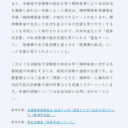
また、全般性不安障害の症状を伴う精神疾患により社会生活
を健康に送れない状態となった場合は、精神障害者保健福祉
手帳（精神障害者手帳）が発行できるケースがあります。精
神障害者が自立した生活を送るための支援を受けやすくする
ことを目的として発行されるもので、公共料金などの「経済
的支援」や生活保護や就労支援を受けられる「福祉サービ
ス」、医療費の自己負担額を減らせる「医療費の助成」とい
った支援を受けられるメリットも。
このような全般性不安障害の症状を伴う精神疾患に対する支
援制度の申請をするには、病院の診断や通院が必須です。必
要書類などはご自身でご用意いただき、精神科・心療内科で
対応可能な診断書の発行作業などを迅速にサポートいたしま
す。申請の詳細については各自治体にお問い合わせくださ
い。
参考文献：
全国健康保険協会 総会けんぽ「病気やケガで会社を休んだと
き（傷病手当金）」
参考文献：
厚生労働省「休業手当について」