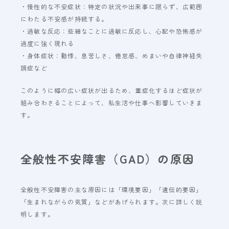
・慢性的な不安症状：特定の状況や出来事に限らず、広範囲
にわたる不安感が持続する。
・過敏な反応：些細なことに過敏に反応し、心配や恐怖感が
過度に強く現れる
・身体症状：動悸、息苦しさ、倦怠感、めまいや自律神経失
調症など
このように幅の広い症状が出るため、重症化するほど症状が
組み合わさることによって、私生活や仕事へ影響していきま
す。
全般性不安障害（GAD）の原因
全般性不安障害の主な原因には「環境要因」「遺伝的要因」
「生まれながらの気質」などがあげられます。次に詳しく説
明します。