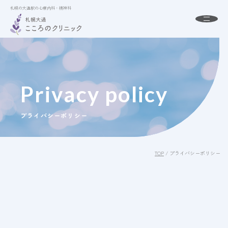
札幌の大通駅の心療内科・精神科
札幌の大通駅の心療内科・精神科
About
札幌大通こころのクリニックとは
初めての方へ
Privacy policy
Menu
診療案内
プライバシーポリシー
Doctor
ドクター紹介
Access
アクセス
TOP
/
プライバシーポリシー
FAQ
よくある質問
News
お知らせ
24時間受付中