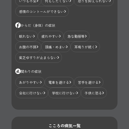
いつも不安
何もしたくない
怒りを抑えられない
感情のコントールができない
からだ（身体）の症状
眠れない
疲れやすい
急な動揺等
お腹の不調
頭痛・めまい
耳鳴りが続く
貧乏ゆすりが止まらない
関わりの症状
あがりやすい
電車を避ける
苦手を避ける
会社に行けない
学校に行けない
子供に怒る
こころの病気一覧