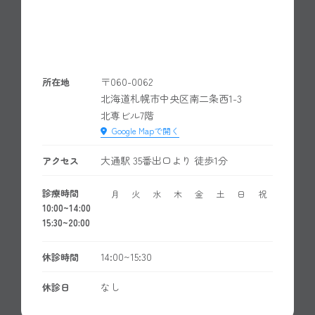
〒060-0062
所在地
北海道札幌市中央区南二条西1-3
北専ビル7階
Google Mapで開く
大通駅 35番出口より 徒歩1分
アクセス
診療時間
月
火
水
木
金
土
日
祝
10:00~14:00
15:30~20:00
14:00~15:30
休診時間
なし
休診日