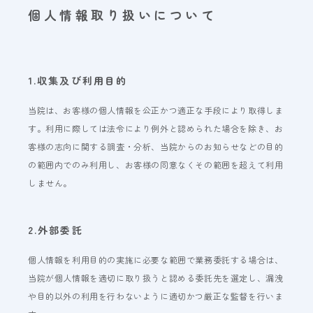
個人情報取り扱いについて
WEB予約
18歳未満の方へ
1.収集及び利用目的
当院は、お客様の個人情報を公正かつ適正な手段により取得しま
プライバシーポリシー
す。利用に際しては法令により例外と認められた場合を除き、お
客様の志向に関する調査・分析、当院からのお知らせなどの目的
の範囲内でのみ利用し、お客様の同意なくその範囲を超えて利用
しません。
2.外部委託
個人情報を利用目的の実施に必要な範囲で業務委託する場合は、
当院が個人情報を適切に取り扱うと認める委託先を選定し、漏洩
や目的以外の利用を行わないように適切かつ厳正な監督を行いま