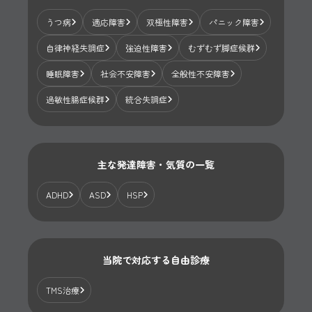
うつ病
適応障害
双極性障害
パニック障害
自律神経失調症
強迫性障害
むずむず脚症候群
睡眠障害
社会不安障害
全般性不安障害
過敏性腸症候群
統合失調症
主な発達障害・気質の一覧
ADHD
ASD
HSP
当院で対応する自由診療
TMS治療